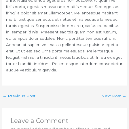
ante. Nulla euismod eget eros non posuere. Aliquam vel
felis porta, egestas massa nec, mattis neque. Sed egestas
fringilla dolor sit amet ullamcorper. Pellentesque habitant
morbi tristique senectus et netus et malesuada fames ac
turpis egestas. Suspendisse lorem arcu, varius eu dapibus
in, semper id nisl. Praesent sagittis quam non est rutrum,
eu tempus dolor sodales. Nunc porttitor tempus rutrum.
Aenean at sapien vel massa pellentesque pulvinar eget a
erat. Ut ut est sed urna porta malesuada. Pellentesque
feugiat nisl nisi, a tincidunt metus faucibus ut. In eu ex eget
tortor blandit tincidunt. Pellentesque interdum consectetur
augue vestibulum gravida.
←
Previous Post
Next Post
→
Leave a Comment