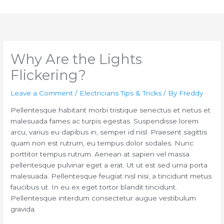
Skip
to
content
Why Are the Lights
Flickering?
Leave a Comment
/
Electricians Tips & Tricks
/ By
Freddy
Pellentesque habitant morbi tristique senectus et netus et
malesuada fames ac turpis egestas. Suspendisse lorem
arcu, varius eu dapibus in, semper id nisl. Praesent sagittis
quam non est rutrum, eu tempus dolor sodales. Nunc
porttitor tempus rutrum. Aenean at sapien vel massa
pellentesque pulvinar eget a erat. Ut ut est sed urna porta
malesuada. Pellentesque feugiat nisl nisi, a tincidunt metus
faucibus ut. In eu ex eget tortor blandit tincidunt.
Pellentesque interdum consectetur augue vestibulum
gravida.